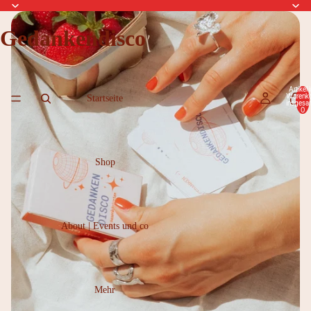
Gedankendisco
Artikel 
Warenk
Startseite
insgesa
0
Shop
About | Events und co
Mehr